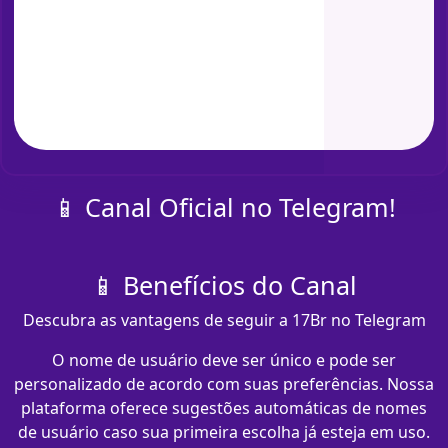
📱 Canal Oficial no Telegram!
📱 Benefícios do Canal
Descubra as vantagens de seguir a 17Br no Telegram
O nome de usuário deve ser único e pode ser
personalizado de acordo com suas preferências. Nossa
plataforma oferece sugestões automáticas de nomes
de usuário caso sua primeira escolha já esteja em uso.