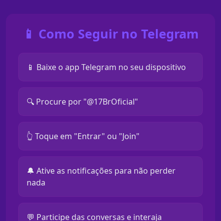
📱 Como Seguir no Telegram
📱 Baixe o app Telegram no seu dispositivo
🔍 Procure por "@17BrOficial"
👆 Toque em "Entrar" ou "Join"
🔔 Ative as notificações para não perder
nada
💬 Participe das conversas e interaja