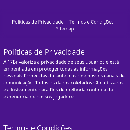
Políticas de Privacidade
Termos e Condições
Sitemap
Políticas de Privacidade
A 17Br valoriza a privacidade de seus usuários e está
empenhada em proteger todas as informações
pessoais fornecidas durante o uso de nossos canais de
comunicação. Todos os dados coletados são utilizados
exclusivamente para fins de melhoria contínua da
experiência de nossos jogadores.
Termos e Condições