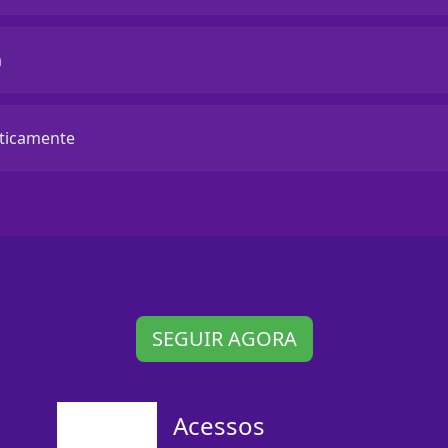
a
aticamente
SEGUIR AGORA
Acessos