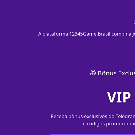
A plataforma 12345Game Brasil combina 
🎁 Bônus Exclu
VIP
Receba bônus exclusivos do Telegra
e códigos promocionai