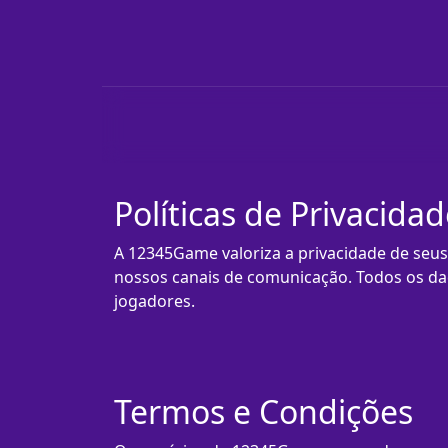
Políticas de Privacida
A 12345Game valoriza a privacidade de seu
nossos canais de comunicação. Todos os dad
jogadores.
Termos e Condições