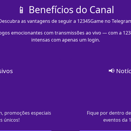
📱 Benefícios do Canal
Descubra as vantagens de seguir a 12345Game no Telegra
jogos emocionantes com transmissões ao vivo — com a 123
intensas com apenas um login.
sivos
📢 Notí
m, promoções especiais
Fique por dentro d
s únicos!
eventos da 