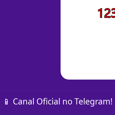
📱 Canal Oficial no Telegram!