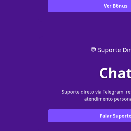
Ver Bônus
💬 Suporte Di
Cha
Suporte direto via Telegram, r
atendimento persona
Falar Suport