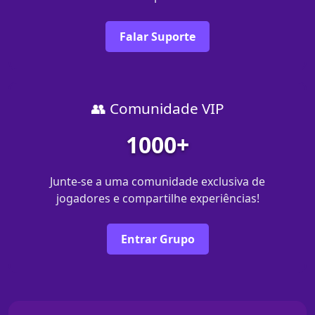
Falar Suporte
👥 Comunidade VIP
1000+
Junte-se a uma comunidade exclusiva de
jogadores e compartilhe experiências!
Entrar Grupo