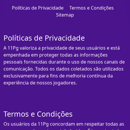
Políticas de Privacidade
Termos e Condições
Sitemap
Políticas de Privacidade
A 11Pg valoriza a privacidade de seus usuários e está
empenhada em proteger todas as informações
pessoais fornecidas durante o uso de nossos canais de
comunicação. Todos os dados coletados são utilizados
exclusivamente para fins de melhoria contínua da
experiência de nossos jogadores.
Termos e Condições
Os usuários da 11Pg concordam em respeitar todas as