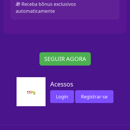
🎁 Receba bônus exclusivos
automaticamente
SEGUIR AGORA
Acessos
Login
Registrar-se