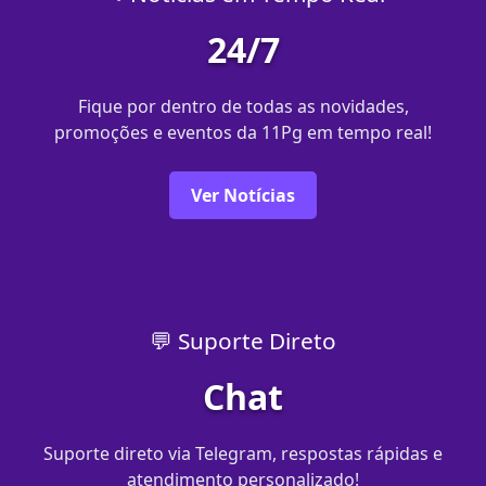
24/7
Fique por dentro de todas as novidades,
promoções e eventos da 11Pg em tempo real!
Ver Notícias
💬 Suporte Direto
Chat
Suporte direto via Telegram, respostas rápidas e
atendimento personalizado!