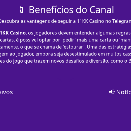
📱 Benefícios do Canal
Descubra as vantagens de seguir a 11KK Casino no Telegra
1KK Casino
, os jogadores devem entender algumas regras 
 cartas, é possível optar por 'pedir' mais uma carta ou 'man
camente, o que se chama de 'estourar'. Uma das estratégi
gem ao jogador, embora seja desestimulado em muitos cass
es do jogo que trazem novos desafios e diversão, como o B
sivos
📢 Notí