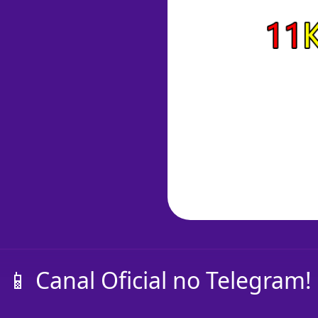
📱 Canal Oficial no Telegram!