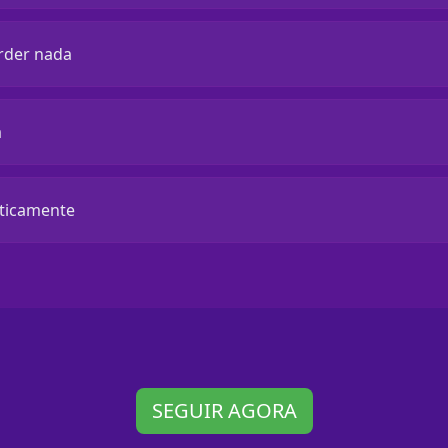
erder nada
a
aticamente
SEGUIR AGORA