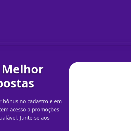
A Melhor
postas
r bônus no cadastro e em
 tem acesso a promoções
ualável. Junte-se aos