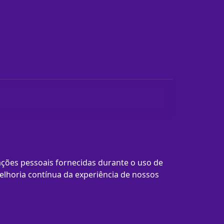
ações pessoais fornecidas durante o uso de
elhoria contínua da experiência de nossos