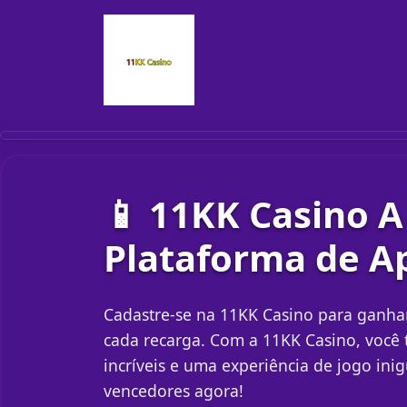
📱 11KK Casino 
Plataforma de A
Cadastre-se na 11KK Casino para ganha
cada recarga. Com a 11KK Casino, você
incríveis e uma experiência de jogo inig
vencedores agora!