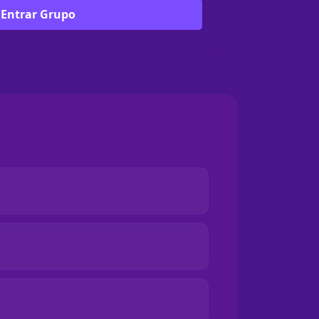
Entrar Grupo