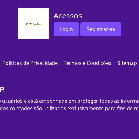
Acessos
Login
Registrar-se
Políticas de Privacidade
Termos e Condições
Sitemap
de
us usuários e está empenhada em proteger todas as inform
os coletados são utilizados exclusivamente para fins de m