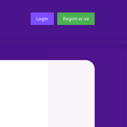
Login
Registrar-se