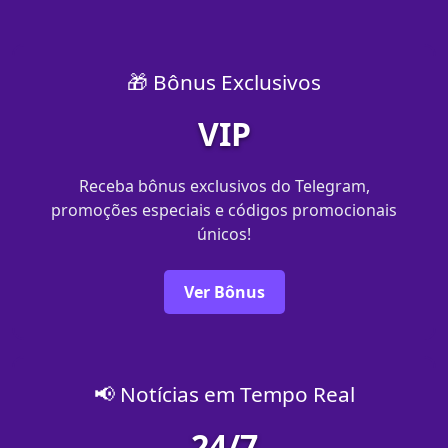
🎁 Bônus Exclusivos
VIP
Receba bônus exclusivos do Telegram,
promoções especiais e códigos promocionais
únicos!
Ver Bônus
📢 Notícias em Tempo Real
24/7