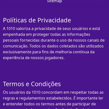
Sitemap
Políticas de Privacidade
A 1010 valoriza a privacidade de seus usuários e está
empenhada em proteger todas as informações
pessoais fornecidas durante o uso de nossos canais de
comunicação. Todos os dados coletados são utilizados
exclusivamente para fins de melhoria contínua da
experiência de nossos jogadores.
Termos e Condições
Os usuários da 1010 concordam em respeitar todas as
regras e regulamentos estabelecidos. É importante ler
e entender todos os termos antes de participar de