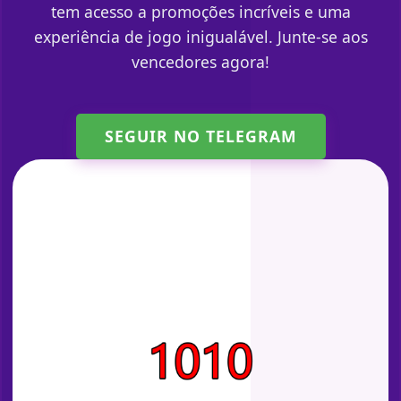
tem acesso a promoções incríveis e uma
experiência de jogo inigualável. Junte-se aos
vencedores agora!
SEGUIR NO TELEGRAM