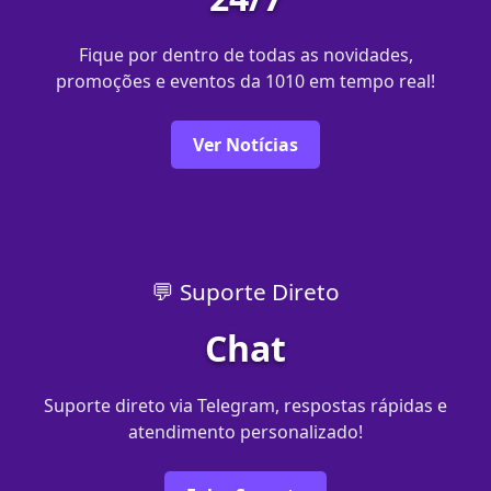
Fique por dentro de todas as novidades,
promoções e eventos da 1010 em tempo real!
Ver Notícias
💬 Suporte Direto
Chat
Suporte direto via Telegram, respostas rápidas e
atendimento personalizado!